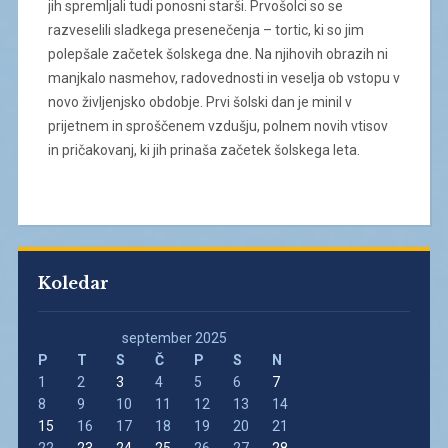
jih spremljali tudi ponosni starši. Prvošolci so se
razveselili sladkega presenečenja – tortic, ki so jim
polepšale začetek šolskega dne. Na njihovih obrazih ni
manjkalo nasmehov, radovednosti in veselja ob vstopu v
novo življenjsko obdobje. Prvi šolski dan je minil v
prijetnem in sproščenem vzdušju, polnem novih vtisov
in pričakovanj, ki jih prinaša začetek šolskega leta.
Koledar
september 2025
P
T
S
Č
P
S
N
1
2
3
4
5
6
7
8
9
10
11
12
13
14
15
16
17
18
19
20
21