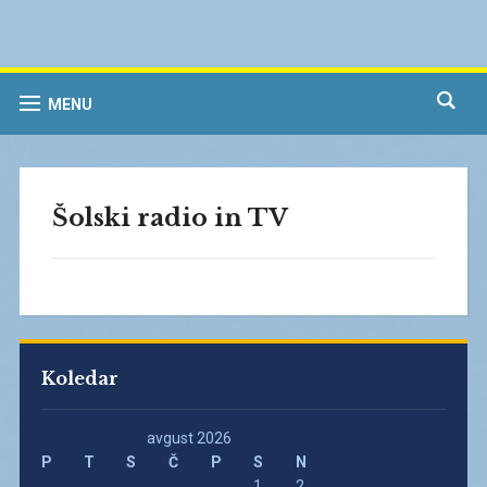
MENU
Šolski radio in TV
Koledar
avgust 2026
P
T
S
Č
P
S
N
1
2