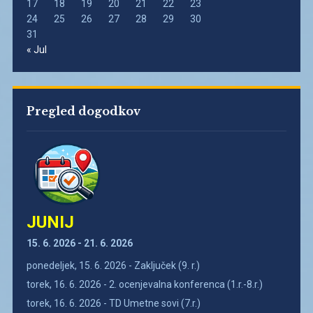
17
18
19
20
21
22
23
24
25
26
27
28
29
30
31
« Jul
Pregled dogodkov
JUNIJ
15. 6. 2026 - 21. 6. 2026
ponedeljek, 15. 6. 2026 - Zaključek (9. r.)
torek, 16. 6. 2026 - 2. ocenjevalna konferenca (1.r.-8.r.)
torek, 16. 6. 2026 - TD Umetne sovi (7.r.)