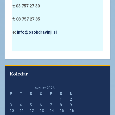
t: 03 757 27 30
f: 03 757 27 35
e:
info@osobdravinji.si
Koledar
avgust 2026
P
T
S
Č
P
S
N
1
2
3
4
5
6
7
8
9
10
11
12
13
14
15
16