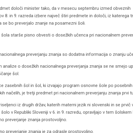
redmet določi minister tako, da v mesecu septembru izmed obveznih
 8. in 9. razreda izbere največ štiri predmete in določi, iz katerega t
 se bo preverjalo znanje na posamezni šoli.
šola starše pisno obvesti o dosežkih učenca pri nacionalnem prever
nacionalnega preverjanju znanja so dodatna informacija o znanju uč
in analize o dosežkih nacionalnega preverjanja znanja se ne smejo up
ščanje šol.
e zasebnih šol in šol, ki izvajajo program osnovne šole po posebnih
h načelih, je tretji predmet pri nacionalnem preverjanju znanja prvi tuj
iseljenci iz drugih držav, katerih materni jezik ni slovenski in se prvič v
olo v Republiki Sloveniji v 6. in 9. razredu, opravljajo v tem šolskem 
no preverjanje znanja prostovoljno.
no preverjanje znanja je za odrasle prostovoljno.