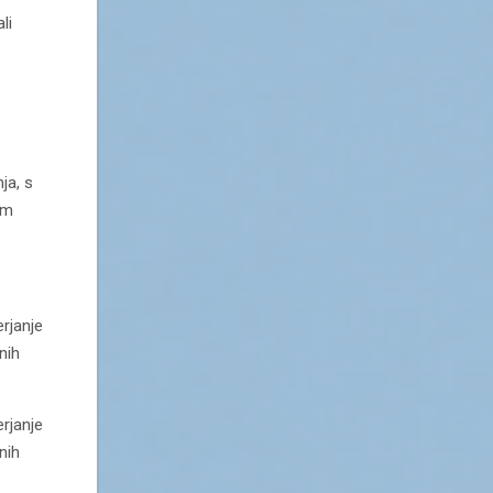
li
ja, s
em
rjanje
nih
rjanje
nih