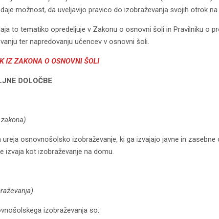
daje možnost, da uveljavijo pravico do izobraževanja svojih otrok n
ja to tematiko opredeljuje v Zakonu o osnovni šoli in Pravilniku o pr
evanju ter napredovanju učencev v osnovni šoli.
K IZ ZAKONA
O OSNOVNI ŠOLI
ELJNE DOLOČBE
 zakona)
 ureja osnovnošolsko izobraževanje, ki ga izvajajo javne in zasebne
 se izvaja kot izobraževanje na domu.
obraževanja)
novnošolskega izobraževanja so: