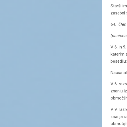
Starši im
zasebni 
64. člen
(naciona
V 6. in 
katerim 
besedilu:
Nacional
V 6. raz
znanju i
območjih
V 9. raz
znanja i
območjih