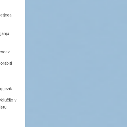
retjega
janju
encev.
orabiti
i jezik.
ključijo v
letu