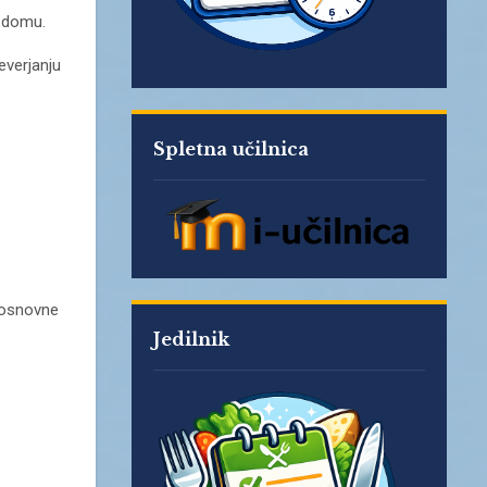
a domu.
everjanju
Spletna učilnica
 osnovne
Jedilnik