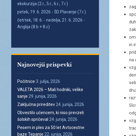
ekskurzija (2.r., 5.r., 6.r., 7.r.)
zag
petek, 19. 6. 2026 - ŠD Plavanje (7.r.)
spo
četrtek, 18. 6. - nedelja, 21. 6. 2026 -
duh
Anglija (8.b + 8.c)
zak
omo
in 
pri
na 
Najnovejši prispevki
vzg
dem
Počitnice
3. julija, 2026
seb
VALETA 2026 – Mali hodniki, velike
dru
sanje
29. junija, 2026
raz
Zaključna prireditev
24. junija, 2026
Slo
Obvestilo učencem, ki niso prevzeli
odg
šolskih spričeval
24. junija, 2026
vzg
Pesem in ples za 50 let Avtocestne
trad
baze Tepanje
22. junija, 2026
vzg