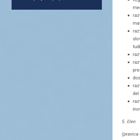
med
raz
mat
raz
slo
tud
raz
raz
pre
dos
raz
del
raz
ino
5. člen
(pravica 