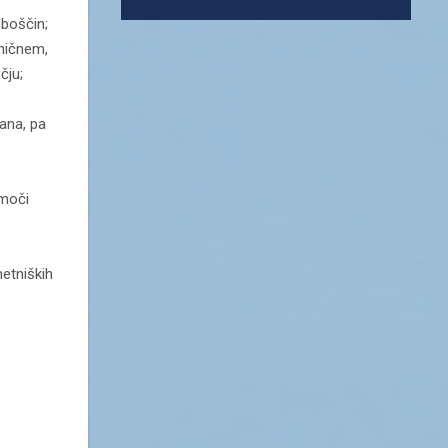
oboščin;
hničnem,
čju;
ana, pa
 moči
metniških