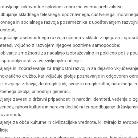
otavljanje kakovostne splošne izobrazbe vsemu prebivalstvu;
dbujanje skladnega telesnega, spoznavnega, čustvenega, moralnega
ovnega in socialnega razvoja posameznika z upoštevanjem razvojni
onitosti;
gočanje osebnostnega razvoja učenca v skladu z njegovimi sposo
interesi, vključno z razvojem njegove pozitivne samopodobe;
dobivanje zmožnosti za nadaljnjo izobraževalno in poklicno pot s p
usposobljenosti za vseživljenjsko učenje;
ajanje in izobraževanje za trajnostni razvoj in za dejavno vključevanje
okratično družbo, kar vključuje globje poznavanje in odgovoren odn
e, svojega zdravja, do drugih ljudi, svoje in drugih kultur, naravnega in
žbenega okolja, prihodnjih generacij;
vijanje zavesti o državni pripadnosti in narodni identiteti, vedenja o z
vencev, njihovi kulturni in naravni dediščini ter spodbujanje državljans
ovornosti;
ajanje za obče kulturne in civilizacijske vrednote, ki izvirajo iz evrops
icije;
ajanje za spoštovanje in sodelovanje, za sprejemanje drugačnosti in