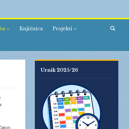
žba
Knjižnica
Projekti
Urnik 2025/26
a
u
 Zakon