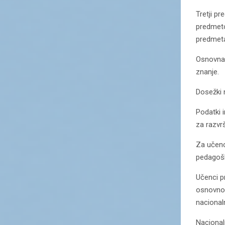
Tretji p
predmetov
predmeta
Osnovna 
znanje.
Dosežki 
Podatki 
za razvr
Za učenc
pedagoški
Učenci pr
osnovno š
nacional
Nacional