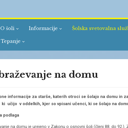
O šoli
Informacije
Šolska svetovalna slu
 Tepanje
braževanje na domu
 informacije za starše, katerih otroci se šolajo na domu in z
, ki učijo v oddelkih, kjer so vpisani učenci, ki se šolajo na dom
na podlaga
vanje na domu je urejeno v Zakonu o osnovni šoli (členi 88. do 92.).