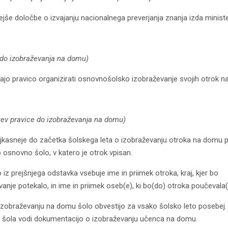
jše določbe o izvajanju nacionalnega preverjanja znanja izda ministe
 do izobraževanja na domu)
majo pravico organizirati osnovnošolsko izobraževanje svojih otrok 
itev pravice do izobraževanja na domu)
ajkasneje do začetka šolskega leta o izobraževanju otroka na domu 
o osnovno šolo, v katero je otrok vpisan.
 iz prejšnjega odstavka vsebuje ime in priimek otroka, kraj, kjer bo
anje potekalo, in ime in priimek oseb(e), ki bo(do) otroka poučevala(
 izobraževanju na domu šolo obvestijo za vsako šolsko leto posebej.
šola vodi dokumentacijo o izobraževanju učenca na domu.