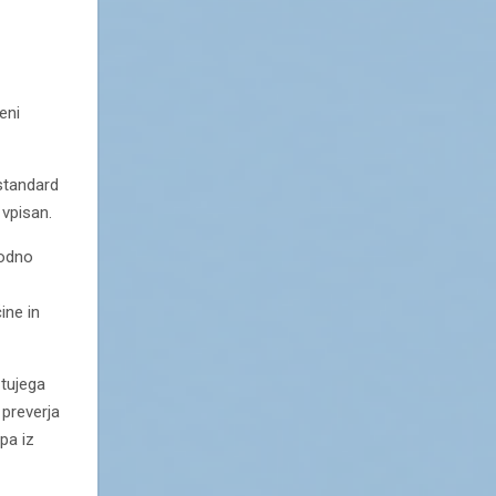
eni
standard
 vpisan.
rodno
ine in
 tujega
 preverja
pa iz