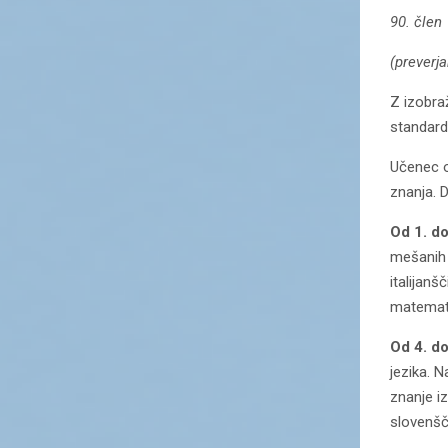
90. člen
(preverja
Z izobra
standard
Učenec o
znanja. 
Od 1. do
mešanih 
italijanš
matemat
Od 4. do
jezika. 
znanje iz
slovenšč