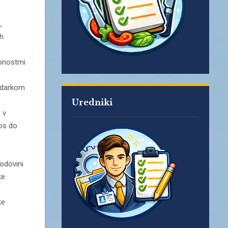
,
h
bnostmi
oudarkom
Uredniki
 v
os do
godovini
ke
ke