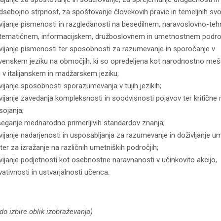
sebojno strpnost, za spoštovanje človekovih pravic in temeljnih sv
vijanje pismenosti in razgledanosti na besedilnem, naravoslovno-te
ematičnem, informacijskem, družboslovnem in umetnostnem podro
vijanje pismenosti ter sposobnosti za razumevanje in sporočanje v
venskem jeziku na območjih, ki so opredeljena kot narodnostno meš
i v italijanskem in madžarskem jeziku;
vijanje sposobnosti sporazumevanja v tujih jezikih;
vijanje zavedanja kompleksnosti in soodvisnosti pojavov ter kritične
sojanja;
eganje mednarodno primerljivih standardov znanja;
vijanje nadarjenosti in usposabljanja za razumevanje in doživljanje u
 ter za izražanje na različnih umetniških področjih;
vijanje podjetnosti kot osebnostne naravnanosti v učinkovito akcijo,
vativnosti in ustvarjalnosti učenca.
do izbire oblik izobraževanja)