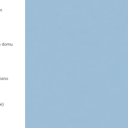
r.
na domu.
pisno
e).