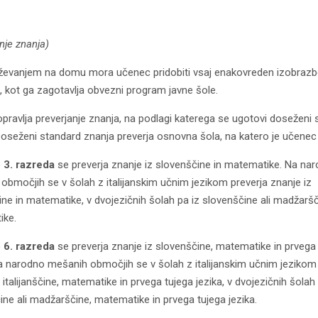
nje znanja)
ževanjem na domu mora učenec pridobiti vsaj enakovreden izobrazb
, kot ga zagotavlja obvezni program javne šole.
pravlja preverjanje znanja, na podlagi katerega se ugotovi doseženi 
Doseženi standard znanja preverja osnovna šola, na katero je učenec
 3. razreda
se preverja znanje iz slovenščine in matematike. Na na
območjih se v šolah z italijanskim učnim jezikom preverja znanje iz
čine in matematike, v dvojezičnih šolah pa iz slovenščine ali madžaršč
ike.
 6. razreda
se preverja znanje iz slovenščine, matematike in prvega
Na narodno mešanih območjih se v šolah z italijanskim učnim jezikom
 italijanščine, matematike in prvega tujega jezika, v dvojezičnih šolah 
ine ali madžarščine, matematike in prvega tujega jezika.