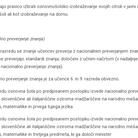
ajo pravico izbrati osnovnošolsko izobraževanje svojih otrok v javni a
šoli ali kot izobraževanje na domu.
lno preverjanje znanja)
9. razredu se znanje učencev preverja z nacionalnim preverjanjem znan
se preverjajo standardi znanja, določeni z učnim načrtom (v nadaljnj
 nacionalno preverjanje znanja).
no preverjanje znanja je za učence 6. in 9. razreda obvezno.
redu osnovna šola po predpisanem postopku izvede nacionalno preve
z slovenščine ali italijanščine oziroma madžarščine na narodno meša
, matematike in prvega tujega jezika.
redu osnovna šola po predpisanem postopku izvede nacionalno preve
z slovenščine ali italijanščine oziroma madžarščine na narodno meša
, matematike in tretjega predmeta, ki ga določi minister.