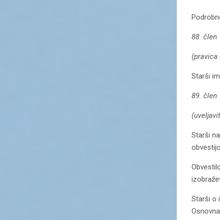
Podrobne
88. člen
(pravica
Starši i
89. člen
(uveljav
Starši n
obvestij
Obvestilo
izobražev
Starši o
Osnovna 