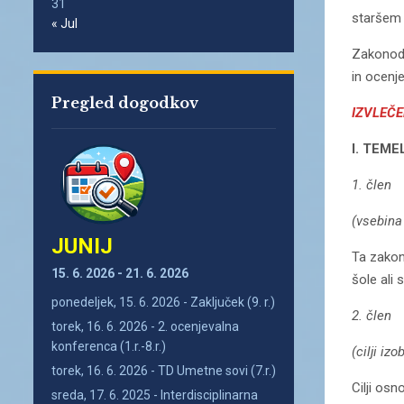
31
staršem 
« Jul
Zakonoda
in ocenj
Pregled dogodkov
IZVLEČE
I. TEM
1. člen
(vsebina
JUNIJ
Ta zakon
15. 6. 2026 - 21. 6. 2026
šole ali
ponedeljek, 15. 6. 2026 - Zaključek (9. r.)
2. člen
torek, 16. 6. 2026 - 2. ocenjevalna
konferenca (1.r.-8.r.)
(cilji iz
torek, 16. 6. 2026 - TD Umetne sovi (7.r.)
Cilji os
sreda, 17. 6. 2025 - Interdisciplinarna