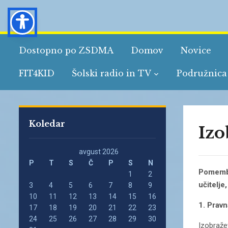
Dostopno po ZSDMA
Domov
Novice
FIT4KID
Šolski radio in TV
Podružnica
Koledar
Izo
avgust 2026
P
T
S
Č
P
S
N
Pomembne
1
2
učitelje
3
4
5
6
7
8
9
10
11
12
13
14
15
16
1. Prav
17
18
19
20
21
22
23
24
25
26
27
28
29
30
Izobraže