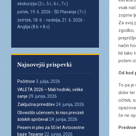
literatu
ekskurzija (2.r., 5.r., 6.r., 7.r.)
vsak nači
petek, 19. 6. 2026 - ŠD Plavanje (7.r.)
zoprne lj
četrtek, 18. 6. - nedelja, 21. 6. 2026 -
Za svoj 
Anglija (8.b + 8.c)
zgodbo, 
prepričl
način ho
bil tako 
potem iz
Najnovejši prispevki
Od kod p
Počitnice
3. julija, 2026
To pa je 
VALETA 2026 – Mali hodniki, velike
dobe ter
sanje
29. junija, 2026
očitek, s
Zaključna prireditev
24. junija, 2026
opazovan
Obvestilo učencem, ki niso prevzeli
če ne op
šolskih spričeval
24. junija, 2026
Predvsem
Pesem in ples za 50 let Avtocestne
baze Tepanje
22. junija, 2026