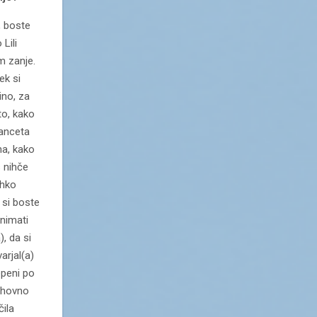
, boste
Lili
im zanje.
ek si
ino, za
to, kako
ranceta
na, kako
s nihče
ahko
 si boste
animati
), da si
arjal(a)
epeni po
duhovno
čila