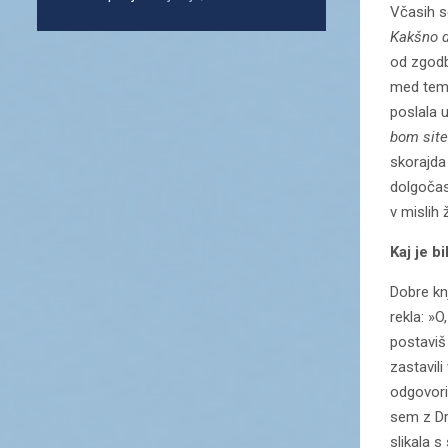
Včasih s
Kakšno d
od zgodb 
med temi
poslala u
bom site
skorajda 
dolgočas
v mislih
Kaj je bi
Dobre knj
rekla: »O
postaviš
zastavili
odgovoril
sem z Dr
slikala s