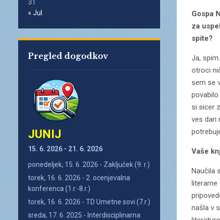
31
« Jul
Gospa N
za uspeh
spite?
Pregled dogodkov
Ja, spim
otroci ni
sem se v
povabilo
si sicer 
ves dan 
JUNIJ
potrebuje
15. 6. 2026 - 21. 6. 2026
Vaše knj
ponedeljek, 15. 6. 2026 - Zaključek (9. r.)
Naučila 
torek, 16. 6. 2026 - 2. ocenjevalna
literarn
konferenca (1.r.-8.r.)
pripoved
torek, 16. 6. 2026 - TD Umetne sovi (7.r.)
našla v 
sreda, 17. 6. 2025 - Interdisciplinarna