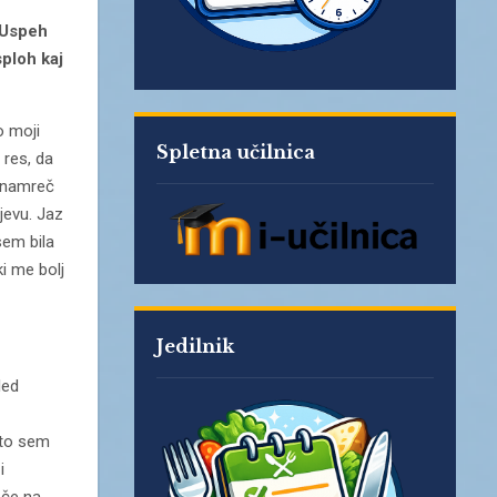
 Uspeh
sploh kaj
o moji
Spletna učilnica
 res, da
e namreč
jevu. Jaz
sem bila
i me bolj
Jedilnik
led
ato sem
i