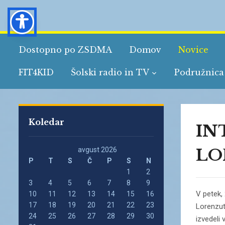
Dostopno po ZSDMA
Domov
Novice
FIT4KID
Šolski radio in TV
Podružnica
Koledar
IN
LO
avgust 2026
P
T
S
Č
P
S
N
1
2
3
4
5
6
7
8
9
V petek, 
10
11
12
13
14
15
16
17
18
19
20
21
22
23
Lorenzutt
24
25
26
27
28
29
30
izvedeli 