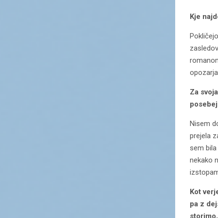
Kje najd
Pokličej
zasledova
romanom 
opozarja
Za svoja
posebej
Nisem do
prejela 
sem bila
nekako n
izstopam
Kot verj
pa z dej
storimo,