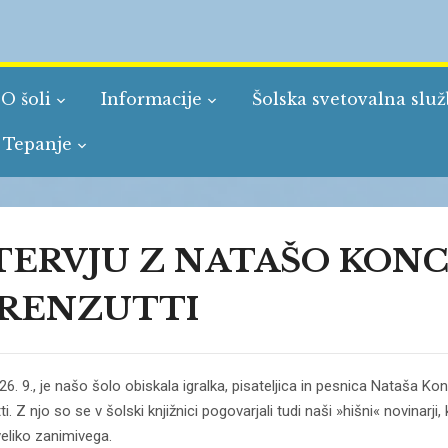
O šoli
Informacije
Šolska svetovalna slu
 Tepanje
TERVJU Z NATAŠO KON
RENZUTTI
26. 9., je našo šolo obiskala igralka, pisateljica in pesnica Nataša Ko
i. Z njo so se v šolski knjižnici pogovarjali tudi naši »hišni« novinarji, 
veliko zanimivega.