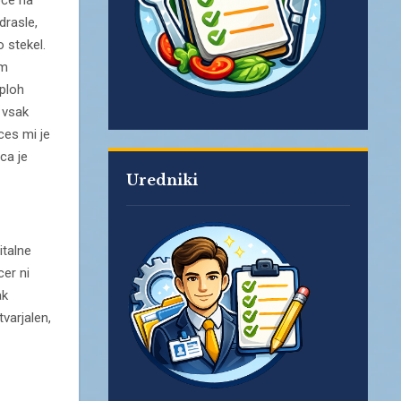
oče na
drasle,
o stekel.
em
sploh
 vsak
ces mi je
ca je
Uredniki
italne
cer ni
ak
varjalen,