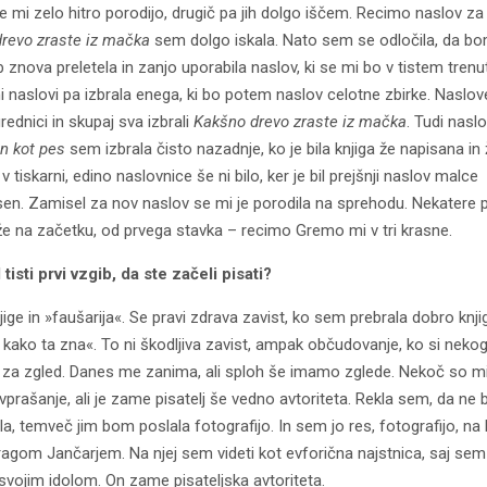
e mi zelo hitro porodijo, drugič pa jih dolgo iščem. Recimo naslov za
revo zraste iz mačka
sem dolgo iskala. Nato sem se odločila, da b
znova preletela in zanjo uporabila naslov, ki se mi bo v tistem trenutk
 naslovi pa izbrala enega, ki bo potem naslov celotne zbirke. Naslo
rednici in skupaj sva izbrali
Kakšno drevo zraste iz mačka
. Tudi nasl
n kot pes
sem izbrala čisto nazadnje, ko je bila knjiga že napisana in
v tiskarni, edino naslovnice še ni bilo, ker je bil prejšnji naslov malce
en. Zamisel za nov naslov se mi je porodila na sprehodu. Nekatere
 že na začetku, od prvega stavka – recimo Gremo mi v tri krasne.
l tisti prvi vzgib, da ste začeli pisati?
ige in »faušarija«. Se pravi zdrava zavist, ko sem prebrala dobro knjig
, kako ta zna«. To ni škodljiva zavist, ampak občudovanje, ko si neko
 za zgled. Danes me zanima, ali sploh še imamo zglede. Nekoč so mi 
 vprašanje, ali je zame pisatelj še vedno avtoriteta. Rekla sem, da ne
a, temveč jim bom poslala fotografijo. In sem jo res, fotografijo, na 
agom Jančarjem. Na njej sem videti kot evforična najstnica, saj sem
 svojim idolom. On zame pisateljska avtoriteta.