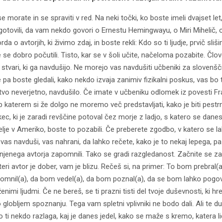
se morate in se spraviti v red. Na neki točki, ko boste imeli dvajset let
otovili, da vam nekdo govori o Ernestu Hemingwayu, o Miri Mihelič, o 
da o avtorjih, ki živimo zdaj, in boste rekli: Kdo so ti ljudje, prvič sliš
se dobro počutili. Tisto, kar se v šoli učite, načeloma pozabite. Člov
stvari, ki ga navdušijo. Ne morejo vas navdušiti učbeniki za slovenšč
e pa boste gledali, kako nekdo izvaja zanimiv fizikalni poskus, vas bo 
stvo neverjetno, navdušilo. Če imate v učbeniku odlomek iz povesti F
b katerem si že dolgo ne moremo več predstavljati, kako je biti pestr
ukec, ki je zaradi revščine potoval čez morje z ladjo, s katero se dane
elje v Ameriko, boste to pozabili. Če preberete zgodbo, v katero se l
n vas navduši, vas nahrani, da lahko rečete, kako je to nekaj lepega, pa
n njenega avtorja zapomnili. Tako se gradi razgledanost. Začnite se z
teri avtor je dober, vam je blizu. Rečeš si, na primer: To bom prebral(a
mnil(a), da bom vedel(a), da bom poznal(a), da se bom lahko pogov
enimi ljudmi. Če ne bereš, se ti prazni tisti del tvoje duševnosti, ki hr
o globljem spoznanju. Tega vam spletni vplivniki ne bodo dali. Ali te 
o ti nekdo razlaga, kaj je danes jedel, kako se maže s kremo, katera li