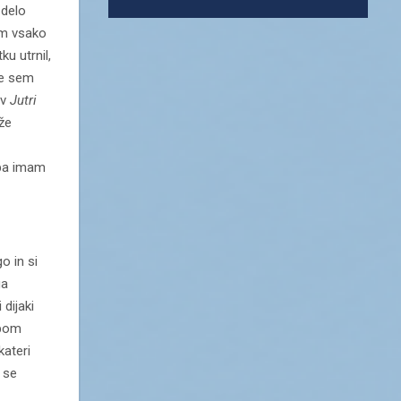
 delo
om vsako
u utrnil,
ve sem
ov
Jutri
 že
 pa imam
o in si
ga
dijaki
 bom
kateri
 se