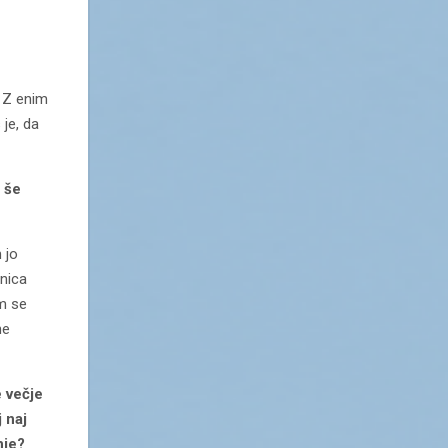
. Z enim
je, da
h še
 jo
nica
m se
ne
e večje
 naj
nje?