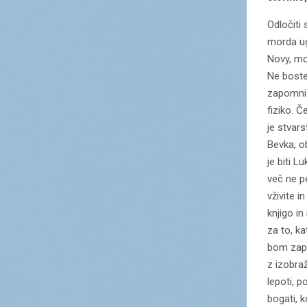
Odločiti 
morda ug
Novy, mor
Ne boste 
zapomni 
fiziko. Č
je stvar
Bevka, o
je biti L
več ne p
vživite i
knjigo i
za to, ka
bom zapo
z izobraž
lepoti, p
bogati, k