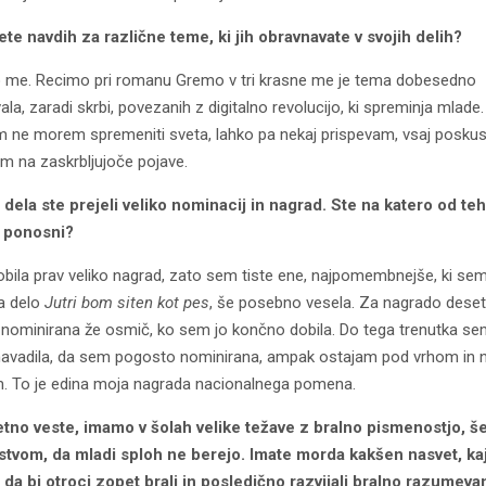
ete navdih za različne teme, ki jih obravnavate v svojih delih?
o me. Recimo pri romanu Gremo v tri krasne me je tema dobesedno
la, zaradi skrbi, povezanih z digitalno revolucijo, ki spreminja mlade
ne morem spremeniti sveta, lahko pa nekaj prispevam, vsaj poskus 
m na zaskrbljujoče pojave.
 dela ste prejeli veliko nominacij in nagrad. Ste na katero od te
 ponosni?
bila prav veliko nagrad, zato sem tiste ene, najpomembnejše, ki sem
za delo
Jutri bom siten kot pes
, še posebno vesela. Za nagrado deset
 nominirana že osmič, ko sem jo končno dobila. Do tega trenutka se
avadila, da sem pogosto nominirana, ampak ostajam pod vrhom in 
. To je edina moja nagrada nacionalnega pomena.
etno veste, imamo v šolah velike težave z bralno pismenostjo, š
stvom, da mladi sploh ne berejo. Imate morda kakšen nasvet, kaj
 da bi otroci zopet brali in posledično razvijali bralno razumeva