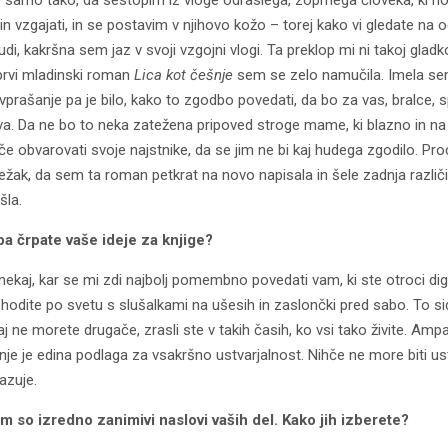
ro samo tako, da sestopim iz vloge odraslega, zoprnega človeka, ki h
n vzgajati, in se postavim v njihovo kožo – torej kako vi gledate na o
udi, kakršna sem jaz v svoji vzgojni vlogi. Ta preklop mi ni takoj gladk
prvi mladinski roman
Lica kot češnje
sem se zelo namučila. Imela s
vprašanje pa je bilo, kako to zgodbo povedati, da bo za vas, bralce, 
jiva. Da ne bo to neka zatežena pripoved stroge mame, ki blazno in na
če obvarovati svoje najstnike, da se jim ne bi kaj hudega zgodilo. Pro
težak, da sem ta roman petkrat na novo napisala in šele zadnja različi
šla.
a črpate vaše ideje za knjige?
nekaj, kar se mi zdi najbolj pomembno povedati vam, ki ste otroci dig
 hodite po svetu s slušalkami na ušesih in zaslončki pred sabo. To si
aj ne morete drugače, zrasli ste v takih časih, ko vsi tako živite. Amp
je je edina podlaga za vsakršno ustvarjalnost. Nihče ne more biti ust
azuje.
 so izredno zanimivi naslovi vaših del. Kako jih izberete?