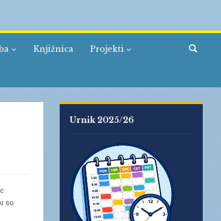
žba
Knjižnica
Projekti
Urnik 2025/26
C
nc
ki so