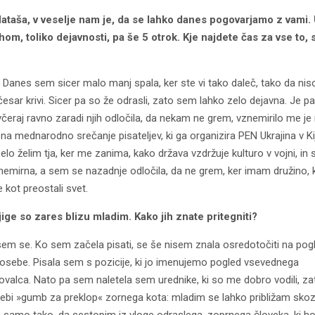
ataša, v veselje nam je, da se lahko danes pogovarjamo z vami.
om, toliko dejavnosti, pa še 5 otrok. Kje najdete čas za vse to, 
. Danes sem sicer malo manj spala, ker ste vi tako daleč, tako da nis
česar krivi. Sicer pa so že odrasli, zato sem lahko zelo dejavna. Je pa
čeraj ravno zaradi njih odločila, da nekam ne grem, vznemirilo me j
 na mednarodno srečanje pisateljev, ki ga organizira PEN Ukrajina v Ki
zelo želim tja, ker me zanima, kako država vzdržuje kulturo v vojni, in 
nemirna, a sem se nazadnje odločila, da ne grem, ker imam družino, k
 kot preostali svet.
ige so zares blizu mladim. Kako jih znate pritegniti?
sem se. Ko sem začela pisati, se še nisem znala osredotočiti na pog
e osebe. Pisala sem s pozicije, ki jo imenujemo pogled vsevednega
ovalca. Nato pa sem naletela sem urednike, ki so me dobro vodili, z
sebi »gumb za preklop« zornega kota: mladim se lahko približam skoz