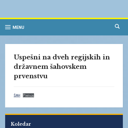
MENU
Uspešni na dveh regijskih in
državnem šahovskem
prvenstvu
ŠAH
Prenos
Koledar