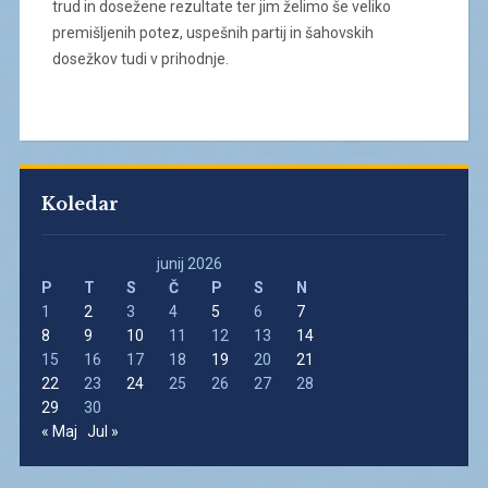
trud in dosežene rezultate ter jim želimo še veliko
premišljenih potez, uspešnih partij in šahovskih
dosežkov tudi v prihodnje.
Koledar
junij 2026
P
T
S
Č
P
S
N
1
2
3
4
5
6
7
8
9
10
11
12
13
14
15
16
17
18
19
20
21
22
23
24
25
26
27
28
29
30
« Maj
Jul »