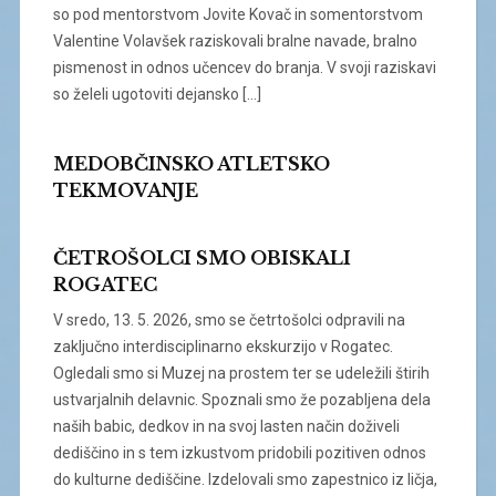
so pod mentorstvom Jovite Kovač in somentorstvom
Valentine Volavšek raziskovali bralne navade, bralno
pismenost in odnos učencev do branja. V svoji raziskavi
so želeli ugotoviti dejansko […]
MEDOBČINSKO ATLETSKO
TEKMOVANJE
ČETROŠOLCI SMO OBISKALI
ROGATEC
V sredo, 13. 5. 2026, smo se četrtošolci odpravili na
zaključno interdisciplinarno ekskurzijo v Rogatec.
Ogledali smo si Muzej na prostem ter se udeležili štirih
ustvarjalnih delavnic. Spoznali smo že pozabljena dela
naših babic, dedkov in na svoj lasten način doživeli
dediščino in s tem izkustvom pridobili pozitiven odnos
do kulturne dediščine. Izdelovali smo zapestnico iz ličja,