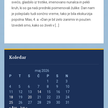
svečo, glasbilo iz trstike, imenovano nunalca in pekli
kruh, ki so ga naši predniki poimenovali žulike. Dan nam
je polepšalo tudi sončno vreme, tako je bila ekskurzija
popolna. Max, 4. a: »Dan je bil zelo zanimiv in poučen.
Izvedeli smo, kako so živeli v […]
Koledar
maj 2026
P
T
S
Č
P
S
N
1
2
3
4
5
6
7
8
9
10
11
12
13
14
15
16
17
18
19
20
21
22
23
24
25
26
27
28
29
30
31
« Apr
Jun »