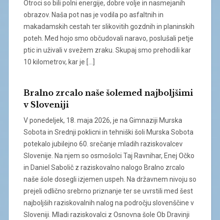
Otroci so bili polni energije, dobre volje in nasmejanih
obrazov. Naša pot nas je vodila po asfaltnih in
makadamskih cestah ter slikovitih gozdnih in planinskih
poteh. Med hojo smo občudovali naravo, poslušali petje
ptic in uživali v svežem zraku. Skupaj smo prehodili kar
10 kilometrov, kar je […]
Bralno zrcalo naše šolemed najboljšimi
v Sloveniji
V ponedeljek, 18. maja 2026, je na Gimnaziji Murska
Sobota in Srednji poklicni in tehniški šoli Murska Sobota
potekalo jubilejno 60. srečanje mladih raziskovalcev
Slovenije. Na njem so osmošolci Taj Ravnihar, Enej Očko
in Daniel Sabolič z raziskovalno nalogo Bralno zrcalo
naše šole dosegli izjemen uspeh. Na državnem nivoju so
prejeli odlično srebrno priznanje ter se uvrstili med šest
najboljših raziskovalnih nalog na področju slovenščine v
Sloveniji. Mladi raziskovalci z Osnovna šole Ob Dravinji