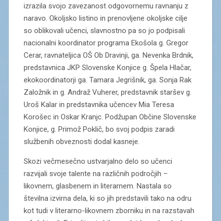
izrazila svojo zavezanost odgovornemu ravnanju z
naravo. Okoljsko listino in prenovljene okoljske cilje
so oblikovali učenci, slavnostno pa so jo podpisali
nacionalni koordinator programa Ekošola g. Gregor
Cerar, ravnateljica OŠ Ob Dravinji, ga. Nevenka Brdnik,
predstavnica JKP Slovenske Konjice g. Špela Hlačar,
ekokoordinatorji ga. Tamara Jegrišnik, ga. Sonja Rak
Založnik in g. Andraž Vuherer, predstavnik staršev g.
Uroš Kalar in predstavnika učencev Mia Teresa
Korošec in Oskar Kranjc. Podžupan Občine Slovenske
Konjice, g. Primož Poklič, bo svoj podpis zaradi
službenih obveznosti dodal kasneje.
Skozi večmesečno ustvarjalno delo so učenci
razvijali svoje talente na različnih področjih –
likovnem, glasbenem in literarnem. Nastala so
številna izvirna dela, ki so jih predstavili tako na odru
kot tudi v literarno-likovnem zborniku in na razstavah