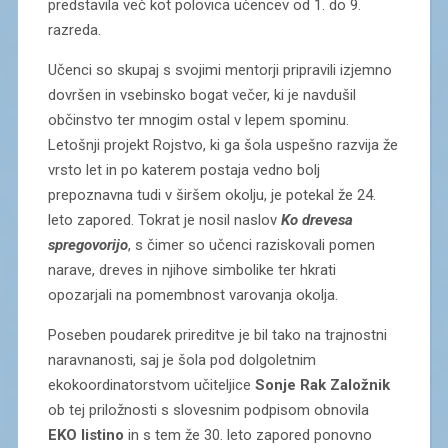
predstavila več kot polovica učencev od 1. do 9.
razreda.
Učenci so skupaj s svojimi mentorji pripravili izjemno
dovršen in vsebinsko bogat večer, ki je navdušil
občinstvo ter mnogim ostal v lepem spominu.
Letošnji projekt Rojstvo, ki ga šola uspešno razvija že
vrsto let in po katerem postaja vedno bolj
prepoznavna tudi v širšem okolju, je potekal že 24.
leto zapored. Tokrat je nosil naslov
Ko drevesa
spregovorijo
, s čimer so učenci raziskovali pomen
narave, dreves in njihove simbolike ter hkrati
opozarjali na pomembnost varovanja okolja.
Poseben poudarek prireditve je bil tako na trajnostni
naravnanosti, saj je šola pod dolgoletnim
ekokoordinatorstvom učiteljice
Sonje Rak Založnik
ob tej priložnosti s slovesnim podpisom obnovila
EKO listino
in s tem že 30. leto zapored ponovno