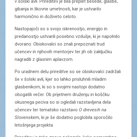
v šolski avli. Prireditev je bila preplet besede, glasbe,
gibanja in likovne umetnosti, kar je ustvarilo
harmonično in doživeto celoto.
Nastopajoči so s svojo iskrenostjo, energijo in
predanostjo ustvarili posebno vzdušje, ki je napolnilo
dvorano. Obiskovalci so znali prepoznati trud
učencev in njihovih mentorjev ter jih ob zaključku
nagradili z glasnim aplavzom.
Po uradnem delu prireditve so se obiskovalci zadržali
še v šolski avli, kjer so lahko prisluhnili mladim
glasbenikom, ki so s svojimi nastopi dodatno
obogatili večer. Ob prijetnem druženju in koščku
okusnega peciva so si ogledali razstavljena dela
učencev ter tematsko razstavo
O drevesih na
Slovenskem
, ki je še dodatno poglobila sporočilo
letošnjega projekta.